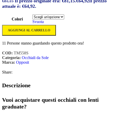
Il prezzo originale era: €81,15.
€
64,92
Il prezzo
€
81,15
attuale è: €64,92.
Colori
Svuota
AGGIUNGI AL CARRELLO
11
Persone stanno guardando questo prodotto ora!
COD:
TM558S
Categoria:
Occhiali da Sole
Marca:
Opposit
Share:
Descrizione
Vuoi acquistare questi occhiali con lenti
graduate?