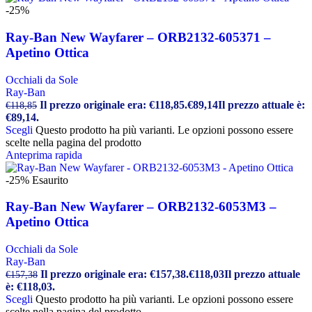
-25%
Ray-Ban New Wayfarer – ORB2132-605371 –
Apetino Ottica
Occhiali da Sole
Ray-Ban
Il prezzo originale era: €118,85.
€
89,14
Il prezzo attuale è:
€
118,85
€89,14.
Scegli
Questo prodotto ha più varianti. Le opzioni possono essere
scelte nella pagina del prodotto
Anteprima rapida
-25%
Esaurito
Ray-Ban New Wayfarer – ORB2132-6053M3 –
Apetino Ottica
Occhiali da Sole
Ray-Ban
Il prezzo originale era: €157,38.
€
118,03
Il prezzo attuale
€
157,38
è: €118,03.
Scegli
Questo prodotto ha più varianti. Le opzioni possono essere
scelte nella pagina del prodotto