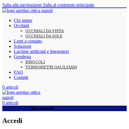
Salta alla navigazione
Salta al contenuto principale
Chi siamo
Occhiali
OCCHIALI DA VISTA
OCCHIALI DA SOLE
Lenti a contatto
Soluzioni
Lacrime artificiali e Integratori
Geodesia
BINOCOLI
TERMOMETRI GALILEIANI
FAQ
Contatti
0
articoli
0
articoli
My account
Accedi