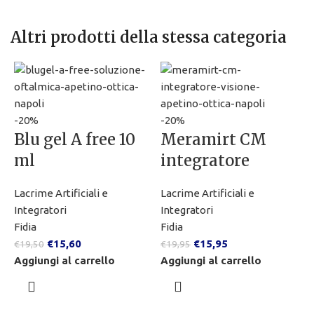
Altri prodotti della stessa categoria
-20%
-20%
Blu gel A free 10
Meramirt CM
ml
integratore
Lacrime Artificiali e
Lacrime Artificiali e
-
Integratori
Integratori
Fidia
Fidia
€
15,60
€
15,95
€
19,50
€
19,95
Aggiungi al carrello
Aggiungi al carrello
L