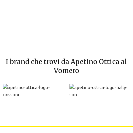
I
F
€
A
I brand che trovi da Apetino Ottica al
Vomero