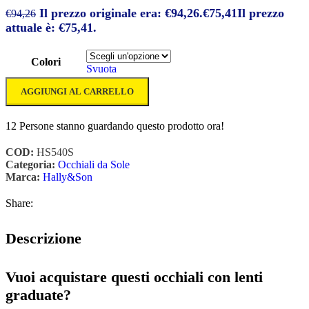
Il prezzo originale era: €94,26.
€
75,41
Il prezzo
€
94,26
attuale è: €75,41.
Colori
Svuota
AGGIUNGI AL CARRELLO
12
Persone stanno guardando questo prodotto ora!
COD:
HS540S
Categoria:
Occhiali da Sole
Marca:
Hally&Son
Share:
Descrizione
Vuoi acquistare questi occhiali con lenti
graduate?