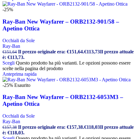
-25%
Ray-Ban New Wayfarer – ORB2132-901/58 –
Apetino Ottica
Occhiali da Sole
Ray-Ban
Il prezzo originale era: €151,64.
€
113,73
Il prezzo attuale
€
151,64
è: €113,73.
Scegli
Questo prodotto ha più varianti. Le opzioni possono essere
scelte nella pagina del prodotto
Anteprima rapida
-25%
Esaurito
Ray-Ban New Wayfarer – ORB2132-6053M3 –
Apetino Ottica
Occhiali da Sole
Ray-Ban
Il prezzo originale era: €157,38.
€
118,03
Il prezzo attuale
€
157,38
è: €118,03.
Scegli
Questo prodotto ha più varianti. Le opzioni possono essere