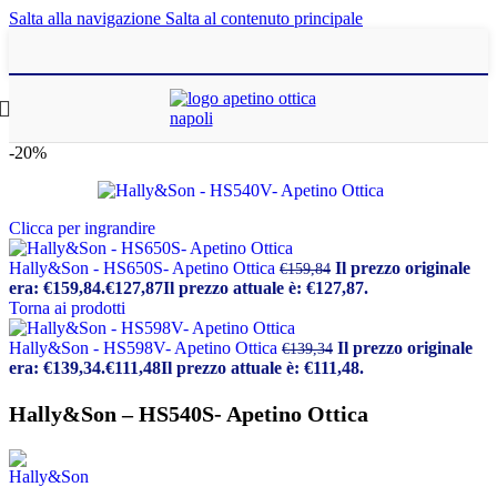
Salta alla navigazione
Salta al contenuto principale
-20%
Clicca per ingrandire
Hally&Son - HS650S- Apetino Ottica
Il prezzo originale
€
159,84
era: €159,84.
€
127,87
Il prezzo attuale è: €127,87.
Torna ai prodotti
Hally&Son - HS598V- Apetino Ottica
Il prezzo originale
€
139,34
era: €139,34.
€
111,48
Il prezzo attuale è: €111,48.
Hally&Son – HS540S- Apetino Ottica