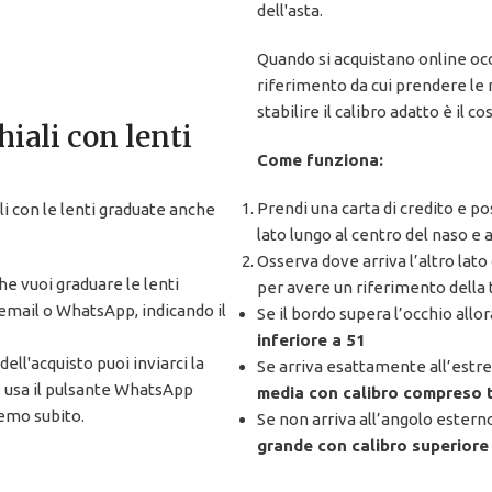
dell'asta.
Quando si acquistano online occh
riferimento da cui prendere le
stabilire il calibro adatto è il c
hiali con lenti
Come funziona:
Prendi una carta di credito e pos
i con le lenti graduate anche
lato lungo al centro del naso e a
Osserva dove arriva l’altro lato
 vuoi graduare le lenti
per avere un riferimento della ta
 email o WhatsApp, indicando il
Se il bordo supera l’occhio allo
inferiore a 51
dell'acquisto puoi inviarci la
Se arriva esattamente all’estre
: usa il pulsante WhatsApp
media con calibro compreso t
remo subito.
Se non arriva all’angolo esterno
grande con calibro superiore