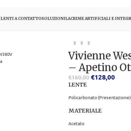
I
LENTI A CONTATTO
SOLUZIONI
LACRIME ARTIFICIALI E INTEG
Vivienne W
– Apetino Ot
€
128,00
€
160,00
LENTE
Policarbonato (Presentazione)
MATERIALE
Acetato