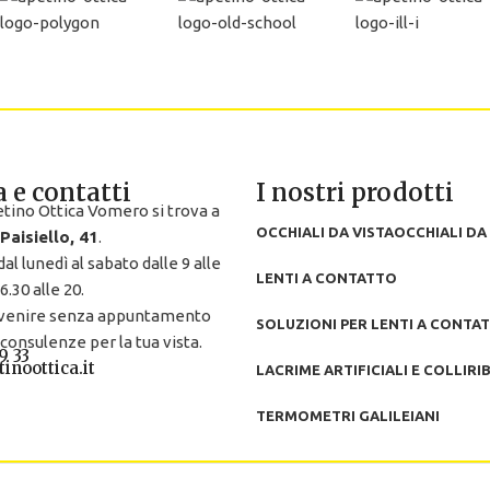
 e contatti
I nostri prodotti
etino Ottica Vomero si trova a
OCCHIALI DA VISTA
OCCHIALI DA
 Paisiello, 41
.
al lunedì al sabato dalle 9 alle
LENTI A CONTATTO
6.30 alle 20.
venire senza appuntamento
SOLUZIONI PER LENTI A CONTA
 consulenze per la tua vista.
9 33
inoottica.it
LACRIME ARTIFICIALI E COLLIRI
TERMOMETRI GALILEIANI