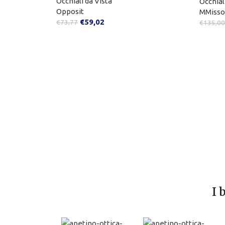
Occhiali da Vista
Occhial
Opposit
MMisso
€
59,02
€
73,77
€
135,00
I 