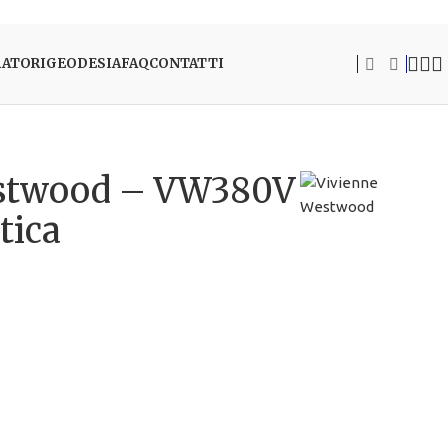
RATORI
GEODESIA
FAQ
CONTATTI
estwood – VW380V
tica