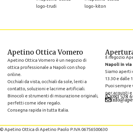
Apetino Ottica Vomero
Apertura
Il negozio Ap
Apetino Ottica Vomero è un negozio di
Napoli in via
ottica professionale a Napoli con shop
Siamo aperti d
online.
13.30 e dalle 1
Occhiali da vista, occhiali da sole, lenti a
Puoi sempre 
contatto, soluzioni e lacrime artificiali.
per acquisti e
Binocoli e strumenti di misurazione originali,
081 578 6
info@apet
perfetti come idee regalo.
Consegna rapida in tutta Italia.
© Apetino Ottica di Apetino Paolo P.IVA 06756500630