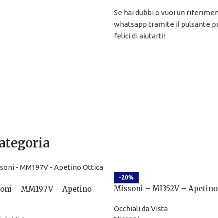
Se hai dubbi o vuoi un riferime
whatsapp tramite il pulsante pr
felici di aiutarti!
categoria
-20%
Missoni – MI352V – Apetino
oni – MM197V – Apetino
Occhiali da Vista