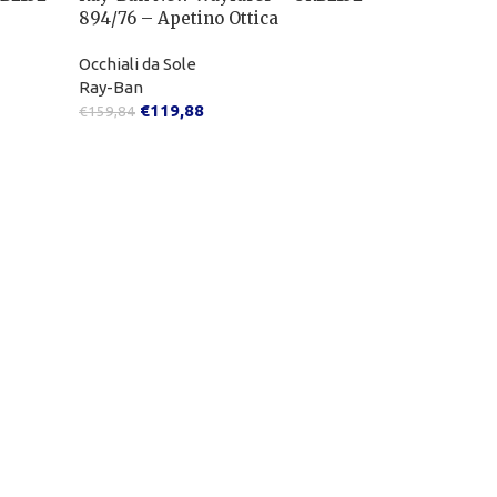
894/76 – Apetino Ottica
Occhiali da Sole
Ray-Ban
€
119,88
€
159,84
-25%
ESAURITO
Ray-Ban Ne
6053M3 – Ap
Occhiali da S
Ray-Ban
€
118
€
157,38