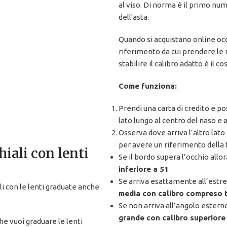
al viso. Di norma è il primo nu
dell'asta.
Quando si acquistano online occh
riferimento da cui prendere le
stabilire il calibro adatto è il c
Come funziona:
Prendi una carta di credito e pos
lato lungo al centro del naso e a
Osserva dove arriva l’altro lato
per avere un riferimento della ta
hiali con lenti
Se il bordo supera l’occhio allo
inferiore a 51
Se arriva esattamente all’estre
i con le lenti graduate anche
media con calibro compreso t
Se non arriva all’angolo esterno
grande con calibro superiore
 vuoi graduare le lenti