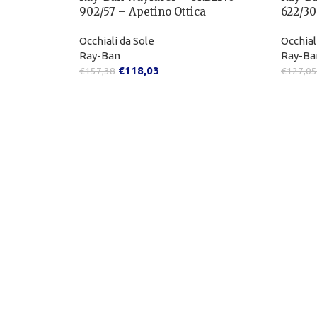
902/57 – Apetino Ottica
622/30
Occhiali da Sole
Occhial
Ray-Ban
Ray-Ba
€
118,03
€
157,38
€
127,05