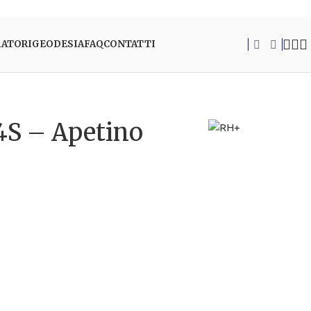
RATORI
GEODESIA
FAQ
CONTATTI
S – Apetino