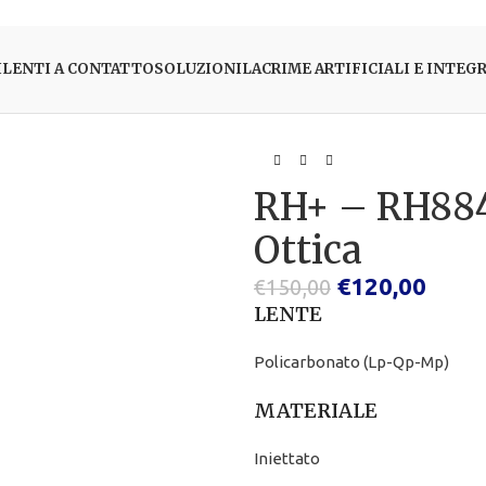
I
LENTI A CONTATTO
SOLUZIONI
LACRIME ARTIFICIALI E INTEG
RH+ – RH884
Ottica
€
120,00
€
150,00
LENTE
Policarbonato (Lp-Qp-Mp)
MATERIALE
Iniettato