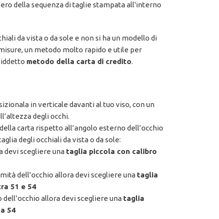
mero della sequenza di taglie stampata all'interno
iali da vista o da sole e non si ha un modello di
 misure, un metodo molto rapido e utile per
osiddetto
metodo della carta di credito
.
izionala in verticale davanti al tuo viso, con un
ll’altezza degli occhi.
 della carta rispetto all’angolo esterno dell’occhio
glia degli occhiali da vista o da sole:
ra devi scegliere una
taglia piccola con calibro
mità dell’occhio allora devi scegliere una
taglia
ra 51 e 54
 dell’occhio allora devi scegliere una
taglia
 a 54