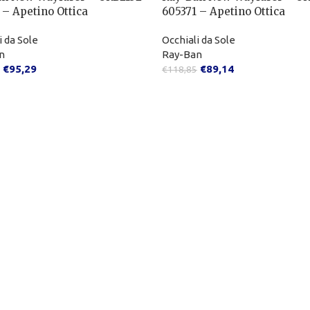
 – Apetino Ottica
605371 – Apetino Ottica
i da Sole
Occhiali da Sole
n
Ray-Ban
€
95,29
€
89,14
€
118,85