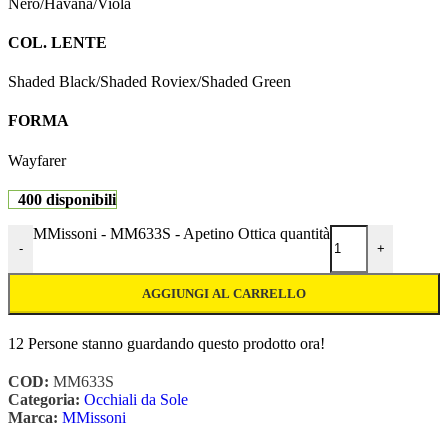
Nero/Havana/Viola
COL. LENTE
Shaded Black/Shaded Roviex/Shaded Green
FORMA
Wayfarer
400 disponibili
MMissoni - MM633S - Apetino Ottica quantità
-
+
AGGIUNGI AL CARRELLO
12
Persone stanno guardando questo prodotto ora!
COD:
MM633S
Categoria:
Occhiali da Sole
Marca:
MMissoni