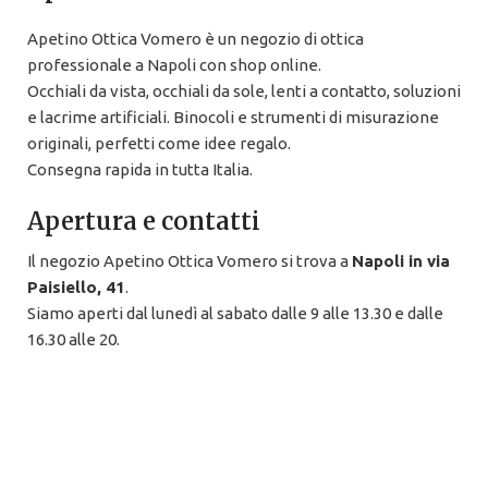
Apetino Ottica Vomero è un negozio di ottica
professionale a Napoli con shop online.
Occhiali da vista, occhiali da sole, lenti a contatto, soluzioni
e lacrime artificiali. Binocoli e strumenti di misurazione
originali, perfetti come idee regalo.
Consegna rapida in tutta Italia.
Apertura e contatti
Il negozio Apetino Ottica Vomero si trova a
Napoli in via
Paisiello, 41
.
Siamo aperti dal lunedì al sabato dalle 9 alle 13.30 e dalle
16.30 alle 20.
Puoi sempre venire senza appuntamento per acquisti e
consulenze per la tua vista.
081 578 69 33
info@apetinoottica.it