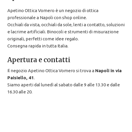
Apetino Ottica Vomero è un negozio di ottica
professionale a Napoli con shop online.
Occhiali da vista, occhiali da sole, lenti a contatto, soluzioni
e lacrime artificiali. Binocoli e strumenti di misurazione
originali, perfetti come idee regalo.
Consegna rapida in tutta Italia.
Apertura e contatti
Il negozio Apetino Ottica Vomero si trova a
Napoli in via
Paisiello, 41
.
Siamo aperti dal lunedì al sabato dalle 9 alle 13.30 e dalle
16.30 alle 20.
Puoi sempre venire senza appuntamento per acquisti e
consulenze per la tua vista.
081 578 69 33
info@apetinoottica.it